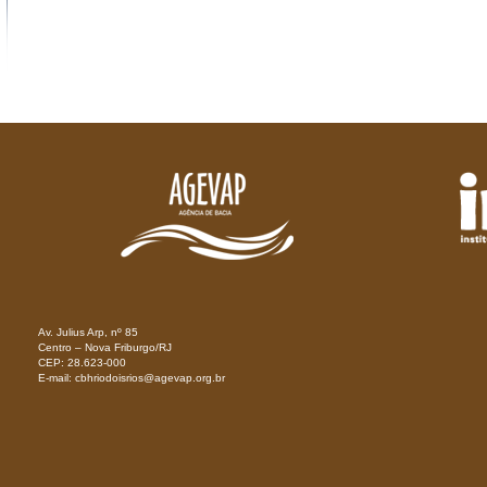
Av. Julius Arp, nº 85
Centro – Nova Friburgo/RJ
CEP: 28.623-000
E-mail: cbhriodoisrios@agevap.org.br