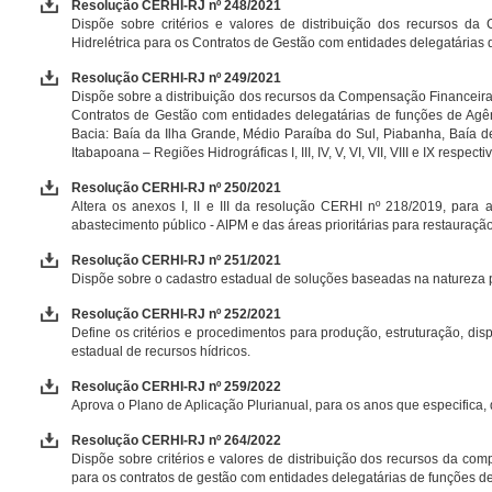
Resolução CERHI-RJ nº 248/2021
Dispõe sobre critérios e valores de distribuição dos recursos d
Hidrelétrica para os Contratos de Gestão com entidades delegatárias
Resolução CERHI-RJ nº 249/2021
Dispõe sobre a distribuição dos recursos da Compensação Financeira
Contratos de Gestão com entidades delegatárias de funções de Agê
Bacia: Baía da Ilha Grande, Médio Paraíba do Sul, Piabanha, Baía 
Itabapoana – Regiões Hidrográficas I, III, IV, V, VI, VII, VIII e IX respect
Resolução CERHI-RJ nº 250/2021
Altera os anexos I, II e III da resolução CERHI nº 218/2019, para
abastecimento público - AIPM e das áreas prioritárias para restauraçã
Resolução CERHI-RJ nº 251/2021
Dispõe sobre o cadastro estadual de soluções baseadas na natureza 
Resolução CERHI-RJ nº 252/2021
Define os critérios e procedimentos para produção, estruturação, di
estadual de recursos hídricos.
Resolução CERHI-RJ nº 259/2022
Aprova o Plano de Aplicação Plurianual, para os anos que especifica,
Resolução CERHI-RJ nº 264/2022
Dispõe sobre critérios e valores de distribuição dos recursos da com
para os contratos de gestão com entidades delegatárias de funções 