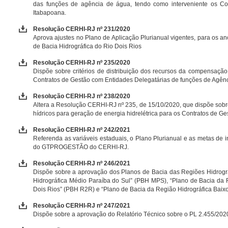
das funções de agência de água, tendo como interveniente os Co
Itabapoana.
Resolução CERHI-RJ nº 231/2020
Aprova ajustes no Plano de Aplicação Plurianual vigentes, para os 
de Bacia Hidrográfica do Rio Dois Rios
Resolução CERHI-RJ nº 235/2020
Dispõe sobre critérios de distribuição dos recursos da compensação f
Contratos de Gestão com Entidades Delegatárias de funções de Agên
Resolução CERHI-RJ nº 238/2020
Altera a Resolução CERHI-RJ nº 235, de 15/10/2020, que dispõe sobre 
hídricos para geração de energia hidrelétrica para os Contratos de 
Resolução CERHI-RJ nº 242/2021
Referenda as variáveis estaduais, o Plano Plurianual e as metas de
do GTPROGESTÃO do CERHI-RJ.
Resolução CERHI-RJ nº 246/2021
Dispõe sobre a aprovação dos Planos de Bacia das Regiões Hidrográ
Hidrográfica Médio Paraíba do Sul” (PBH MPS), “Plano de Bacia da 
Dois Rios” (PBH R2R) e “Plano de Bacia da Região Hidrográfica Baixo
Resolução CERHI-RJ nº 247/2021
Dispõe sobre a aprovação do Relatório Técnico sobre o PL 2.455/202